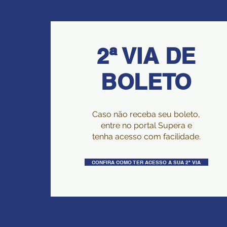
2ª VIA DE
BOLETO
Caso não receba seu boleto,
entre no portal Supera e
tenha acesso com facilidade.
CONFIRA COMO TER ACESSO A SUA 2ª VIA