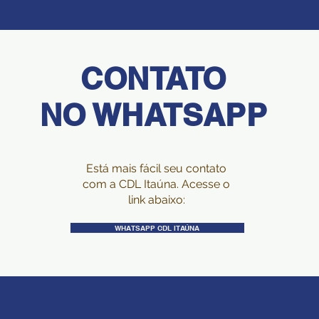
CONTATO
NO WHATSAPP
Está mais fácil seu contato
com a CDL Itaúna. Acesse o
link abaixo:
WHATSAPP CDL ITAÚNA