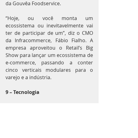
da Gouvêa Foodservice.
“Hoje, ou você monta um 
ecossistema ou inevitavelmente vai 
ter de participar de um”, diz o CMO 
da Infracommerce, Fábio Fialho. A 
empresa aproveitou o Retail’s Big 
Show para lançar um ecossistema de 
e-commerce, passando a conter 
cinco verticais modulares para o 
varejo e a indústria.
9 – Tecnologia
A mudança nos hábitos dos 
consumidores, em especial aquelas 
relacionadas às novas tecnologias, 
está levando os varejistas a 
transformar a forma como fazem 