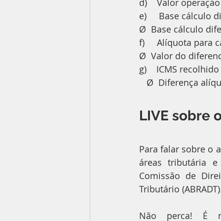
d)    Valor operação se
e)     Base cálculo difer
Ø  Base cálculo diferenc
f)     Alíquota para cálcu
Ø  Valor do diferencial d
g)    ICMS recolhido – %    
   Ø  Diferença alíquota I
LIVE sobre 
Para falar sobre o
áreas tributária 
Comissão de Direi
Tributário (ABRADT)