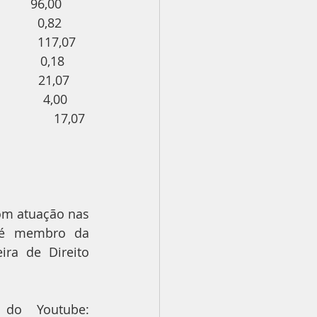
        96,00
          0,82
           117,07
           0,18 
           21,07
            4,00      
               17,07
om atuação nas 
e é membro da 
ra de Direito 
Não perca! É nesta sexta-feira, às 10h, em nosso canal do Youtube: 