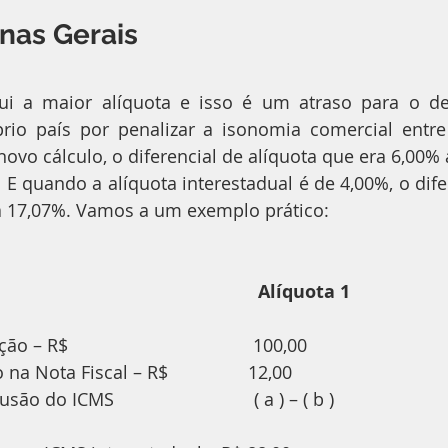
nas Gerais
ui a maior alíquota e isso é um atraso para o de
rio país por penalizar a isonomia comercial entre 
ovo cálculo, o diferencial de alíquota que era 6,00% a
 E quando a alíquota interestadual é de 4,00%, o difer
 17,07%. Vamos a um exemplo prático:
                                             Alíquota 1                     
 R$                                     100,00                           
ota Fiscal – R$                12,00                                
do ICMS                            ( a ) – ( b )                         