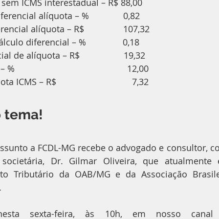
m ICMS interestadual – R$ 88,00                                
encial alíquota – %              0,82                                 
ial alíquota – R$                107,32                            
lo diferencial – %               0,18                                 
e alíquota – R$                  19,32                              
                                          12,00                             
CMS – R$                               7,32                             
o tema!
 assunto a FCDL-MG recebe o advogado e consultor, c
e societária, Dr. Gilmar Oliveira, que atualment
to Tributário da OAB/MG e da Associação Brasilei
.