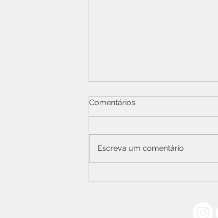
Comentários
Escreva um comentário
Gestão financeira e crédito
consciente em pauta
Acompanhe nossas Redes Sociais: