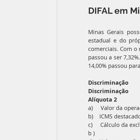
DIFAL em Mi
Minas Gerais poss
estadual e do próp
comerciais. Com o n
passou a ser 7,32%.
14,00% passou para
Discriminação
Discriminação              
Alíquota 2
a)     Valor da operação –
b)    ICMS destacado na N
c)     Cálculo da exclusão 
b )