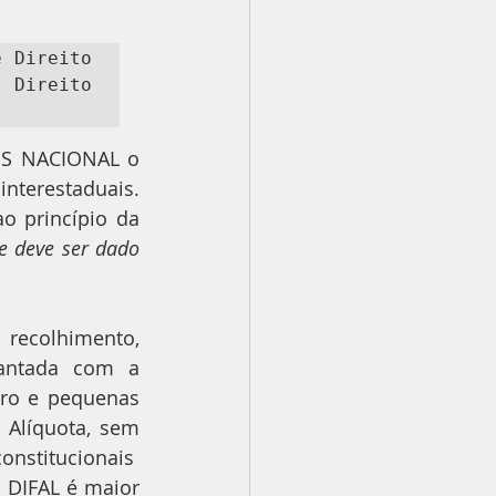
 Direito 
Direito 
ES NACIONAL o 
nterestaduais. 
o princípio da 
e deve ser dado 
recolhimento, 
antada com a 
cro e pequenas 
Alíquota, sem 
nstitucionais  
DIFAL é maior 