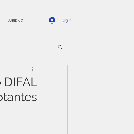
Login
JURÍDICO
o DIFAL
ptantes