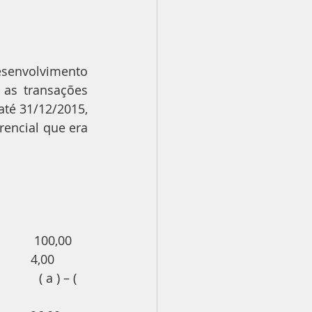
senvolvimento 
as transações 
té 31/12/2015, 
encial que era 
         
           100,00
        4,00
         ( a ) – ( 