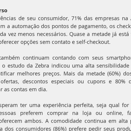
rso
rências de seu consumidor, 71% das empresas na A
om a automação dos pontos de pagamento, os checko
da vez menos necessários. Quase a metade já está 
oferecer opções sem contato e self-checkout.
também continuam contando com seus smartphone
 o estudo da Zebra indicou uma alta sensibilidade 
ntificar melhores preços. Mais da metade (60%) dos
ofertas, descontos especiais ou cupons e 80% d
r as contas em dia.
eram ter uma experiência perfeita, seja qual for 
essoas preferem comprar na loja ou online, fa
oferecem ambos. A comodidade continua em alta p
a dos consumidores (86%) prefere pedir seus produ