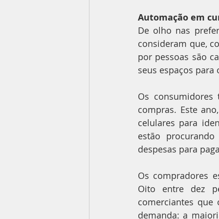
Automação em cu
De olho nas prefe
consideram que, c
por pessoas são ca
seus espaços para 
Os consumidores 
compras. Este ano,
celulares para ide
estão procurando 
despesas para paga
Os compradores esp
Oito entre dez p
comerciantes que 
demanda: a maiori