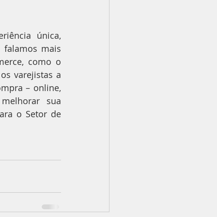
ência única, 
falamos mais 
erce, como o 
 varejistas a 
pra – online, 
melhorar sua 
ara o Setor de 