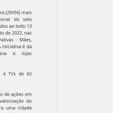
ra (29/04) mais 
uma campanha promocional do selo 
ados ao todo 13 
to de 2022, nas 
ativas - Mães, 
iniciativa é da 
úna e lojas 
, 4 TVs de 65 
ão de ações em 
alorização do 
ra uma cidade 