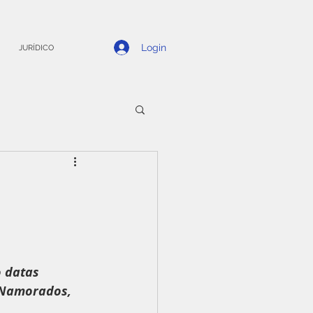
Login
JURÍDICO
 datas 
Namorados, 