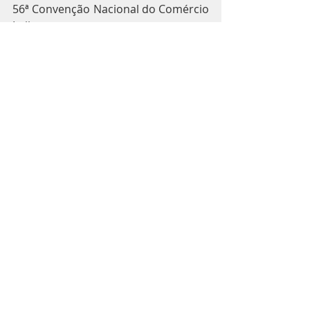
56ª Convenção Nacional do Comércio 
Lojista.
Serviço
O quê: 
56ª Convenção Nacional do 
Comércio Lojista
Quando: 12 a 15/5
Onde: Campos do Jordão (SP)
Informações: 
https://cndl.org.br/convencaonacion
al/
Inscrição: 
https://bit.ly/3O3ucHS
Transmissão ao vivo: 
https://www.youtube.com/c/CNDLBra
sil
FONTE: Varejo SA
FOTO: Varejo SA