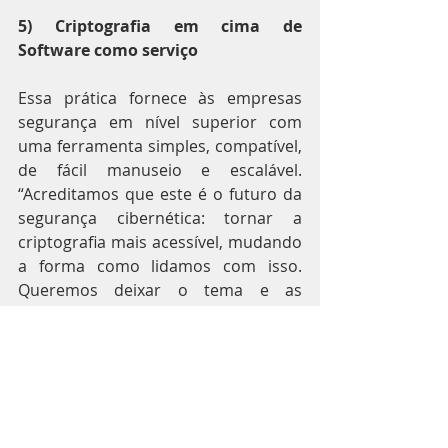
5) Criptografia em cima de 
Software como serviço
Essa prática fornece às empresas 
segurança em nível superior com 
uma ferramenta simples, compatível, 
de fácil manuseio e escalável. 
“Acreditamos que este é o futuro da 
segurança cibernética: tornar a 
criptografia mais acessível, mudando 
a forma como lidamos com isso. 
Queremos deixar o tema e as 
ferramentas necessárias mais 
acessíveis, sendo possível lidar com 
dados sensíveis da maneira correta e 
totalmente criptografados”, diz 
McBrearty.