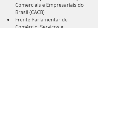
Comerciais e Empresariais do 
Brasil (CACB)
Frente Parlamentar de 
Comércio, Serviços e 
Empreendedorismo (FCS)
Fecomércio SP
Inovação Digital
Instituto Vivacidades
União Nacional de Entidades de 
Comércio e Serviços (UNECS).
Clique abaixo e acesse a íntegra 
do manifesto
cms_files_227307_1720561642Manifesto__Defesa_d
Fazer download de • 399KB