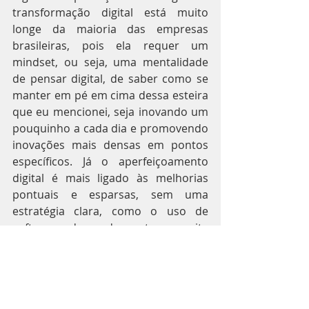
transformação digital está muito 
longe da maioria das empresas 
brasileiras, pois ela requer um 
mindset, ou seja, uma mentalidade 
de pensar digital, de saber como se 
manter em pé em cima dessa esteira 
que eu mencionei, seja inovando um 
pouquinho a cada dia e promovendo 
inovações mais densas em pontos 
específicos. Já o aperfeiçoamento 
digital é mais ligado às melhorias 
pontuais e esparsas, sem uma 
estratégia clara, como o uso de 
softwares da moda ou ter um site 
para a empresa, por exemplo.
Qual seria o maior desafio para o 
empreendedor que está 