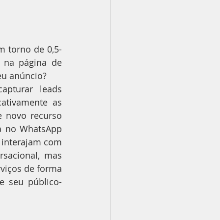
m torno de 0,5-
 na página de 
eu anúncio?
pturar leads 
ativamente as 
e novo recurso 
a no WhatsApp 
 interajam com 
sacional, mas 
iços de forma 
e seu público-