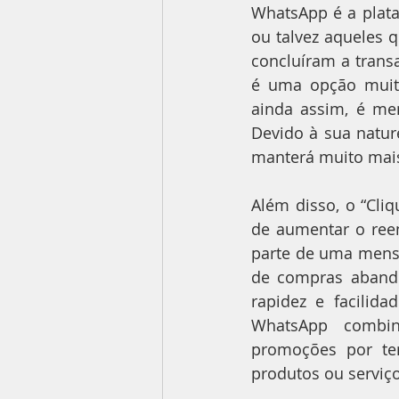
WhatsApp é a plataf
ou talvez aqueles 
concluíram a trans
é uma opção muit
ainda assim, é me
Devido à sua natu
manterá muito mais 
Além disso, o “Cl
de aumentar o ree
parte de uma mensa
de compras abando
rapidez e facilid
WhatsApp combina
promoções por te
produtos ou serviço