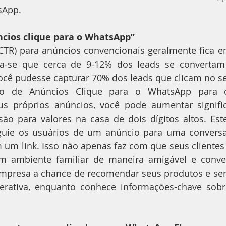
sApp.
ncios clique para o WhatsApp”
(CTR) para anúncios convencionais geralmente fica e
ma-se que cerca de 9-12% dos leads se convertam
você pudesse capturar 70% dos leads que clicam no s
o de Anúncios Clique para o WhatsApp para ca
us próprios anúncios, você pode aumentar signific
ão para valores na casa de dois dígitos altos. Est
guie os usuários de um anúncio para uma convers
 um link. Isso não apenas faz com que seus clientes
 ambiente familiar de maneira amigável e conver
presa a chance de recomendar seus produtos e serv
terativa, enquanto conhece informações-chave sobr