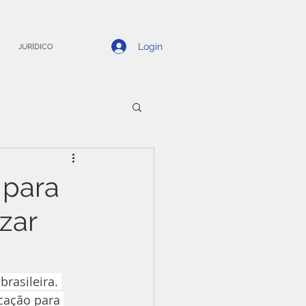
Login
JURÍDICO
 para
zar
rasileira. 
cação para 