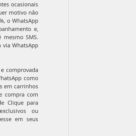
tes ocasionais 
uer motivo não 
%, o WhatsApp 
anhamento e, 
té mesmo SMS. 
 via WhatsApp 
 e comprovada 
WhatsApp como 
 em carrinhos 
de compra com 
e Clique para 
xclusivos ou 
esse em seus 