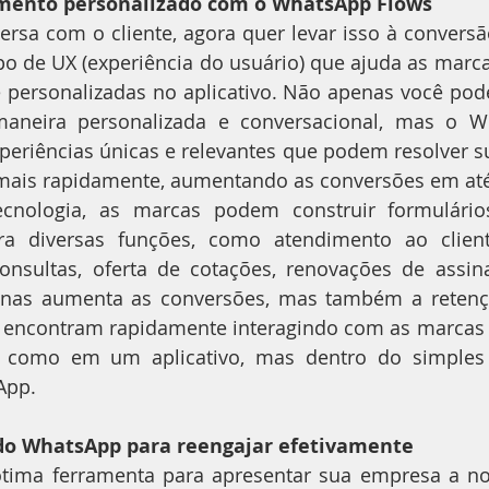
imento personalizado com o WhatsApp Flows
ersa com o cliente, agora quer levar isso à convers
o de UX (experiência do usuário) que ajuda as marca
e personalizadas no aplicativo. Não apenas você pode
maneira personalizada e conversacional, mas o W
periências únicas e relevantes que podem resolver su
 mais rapidamente, aumentando as conversões em até
nologia, as marcas podem construir formulários
ara diversas funções, como atendimento ao client
nsultas, oferta de cotações, renovações de assina
enas aumenta as conversões, mas também a retenção
e encontram rapidamente interagindo com as marcas
m como em um aplicativo, mas dentro do simples
App.
do WhatsApp para reengajar efetivamente
ima ferramenta para apresentar sua empresa a novo