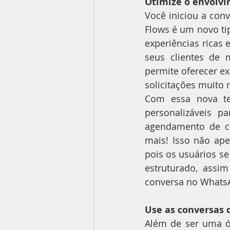
Otimize o envolv
Você iniciou a conv
Flows é um novo tip
experiências ricas 
seus clientes de 
permite oferecer ex
solicitações muito
Com essa nova tec
personalizáveis p
agendamento de co
mais! Isso não ap
pois os usuários s
estruturado, assi
conversa no Whats
Use as conversas 
Além de ser uma ót