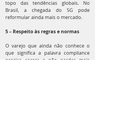
topo das tendências globais. No 
Brasil, a chegada do 5G pode 
reformular ainda mais o mercado.
5 – Respeito às regras e normas
O varejo que ainda não conhece o 
que significa a palavra compliance 
precisa correr e não perder mais 
tempo. No futuro, todas as lojas 
deverão ter departamentos ou 
profissionais dedicados em garantir 
as boas práticas do mercado e da 
legislação vigente. A consolidação de 
leis que visam regulamentar o 
tráfego de dados, como a LGPD (que 
vai completar seu primeiro ano em 
setembro de 2021), e a própria 
conscientização da população 