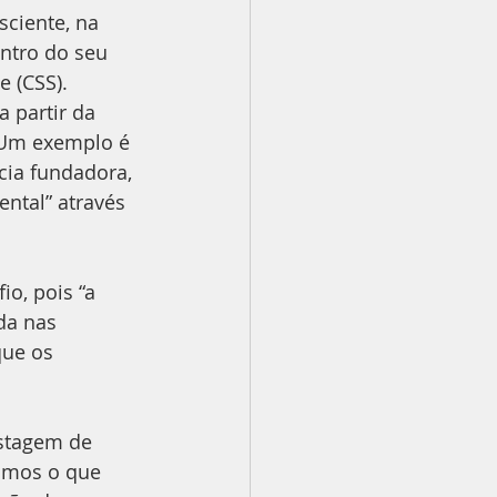
ciente, na 
ntro do seu 
e (CSS).
 partir da 
. Um exemplo é 
ia fundadora, 
ntal” através 
o, pois “a 
da nas 
que os 
stagem de 
amos o que 