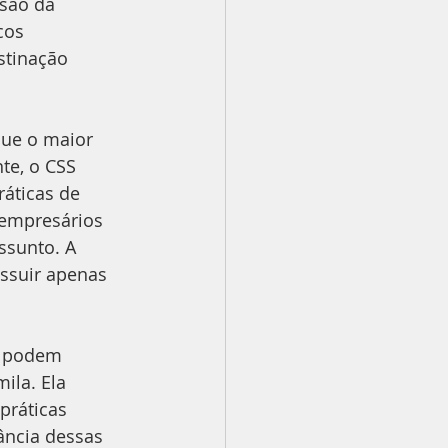
ssão da 
cos 
stinação 
que o maior 
te, o CSS 
áticas de 
 empresários 
sunto. A 
ssuir apenas 
s podem 
ila. Ela 
práticas 
ância dessas 