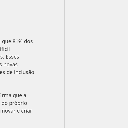
u que 81% dos 
ícil 
s. Esses 
s novas 
s de inclusão 
firma que a 
 do próprio 
novar e criar 