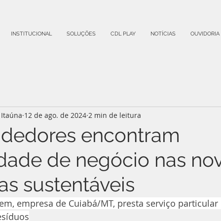
INSTITUCIONAL
SOLUÇÕES
CDL PLAY
NOTÍCIAS
OUVIDORIA
Itaúna
12 de ago. de 2024
2 min de leitura
dedores encontram
dade de negócio nas no
s sustentáveis
, empresa de Cuiabá/MT, presta serviço particular d
esíduos