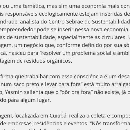
 ou uma temática, mas sim uma economia mais cons
is responsáveis ecologicamente estejam inseridas de
ndrade, analista do Centro Sebrae de Sustentabilidad
empreendedor pode se inserir nessa nova economia a
ias de sustentabilidade, especialmente as circulares
em, um negócio que, conforme definido por sua sóc
a, nasceu para “resolver um problema social e ambie
tagem de resíduos orgânicos.
irma que trabalhar com essa consciência é um desafi
 num saco preto e levar para fora” está muito arraiga
, Yasmin salienta que o “pôr pra fora” não existe, já 
do para algum lugar.
em, localizada em Cuiabá, realiza a coleta e compo
 de empresas, residências e eventos. “Nós transform