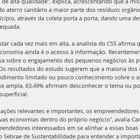
 de alta qualidade”, explica, acrescentando que a mi
o aterro sanitário a maior parte dos resíduos orgâni
ípio, através da coleta porta a porta, dando uma de
equada.
tar cada vez mais em alta, a analista do CSS afirma 
economia ainda é o acesso à informação. Recentemen
a sobre o engajamento dos pequenos negócios às pr
 Os resultados do estudo sugerem que a maioria dos
dimento limitado ou pouco conhecimento sobre o as
ise ampla, 83,49% afirmam desconhecer o tema ou po
perficial.
ações relevantes e importantes, os empreendedore
vas economias dentro do próprio negócio”, avalia Cam
eendedores interessados em se alinhar a essas boas 
ro Sebrae de Sustentabilidade para entender a import