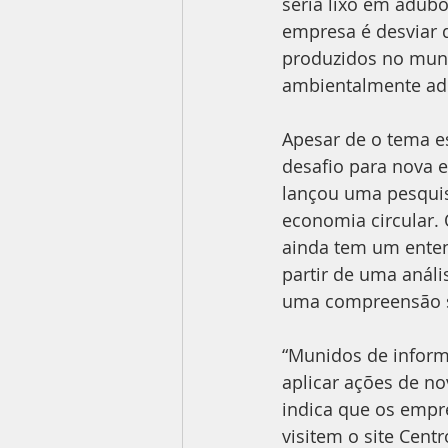
seria lixo em adubo
empresa é desviar d
produzidos no munic
ambientalmente ad
Apesar de o tema es
desafio para nova 
lançou uma pesquis
economia circular.
ainda tem um enten
partir de uma anál
uma compreensão su
“Munidos de inform
aplicar ações de no
indica que os empr
visitem o site Cent