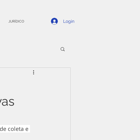
Login
JURÍDICO
vas
e coleta e 