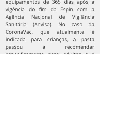
equipamentos de 365 dias após a 
vigência do fim da Espin com a 
Agência Nacional de Vigilância 
Sanitária (Anvisa). No caso da 
CoronaVac, que atualmente é 
indicada para crianças, a pasta 
passou a recomendar 
especificamente para adultos que 
pessoas já imunizadas tomem doses 
de reforço com outras vacinas que 
produzem resposta imunológica 
mais intensa.
- O fim da emergência sanitária no 
Brasil significa o fim da pandemia? 
MITO 
A Espin é um mecanismo de ação de 
políticas públicas que já foram 