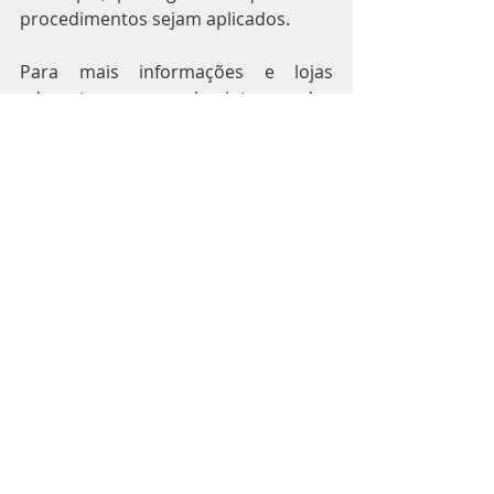
procedimentos sejam aplicados.
Para mais informações e lojas 
aderentes a campanha, interessados 
devem acessar 
www.cdlitauna.com.br
, ou no 
WhastApp (37) 9 8414-5306.
Posts recentes
Ver tudo