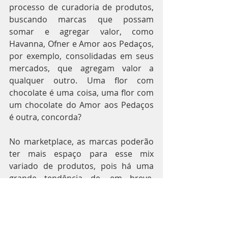
processo de curadoria de produtos, 
buscando marcas que possam 
somar e agregar valor, como 
Havanna, Ofner e Amor aos Pedaços, 
por exemplo, consolidadas em seus 
mercados, que agregam valor a 
qualquer outro. Uma flor com 
chocolate é uma coisa, uma flor com 
um chocolate do Amor aos Pedaços 
é outra, concorda?
No marketplace, as marcas poderão 
ter mais espaço para esse mix 
variado de produtos, pois há uma 
grande tendência de, em breve, 
todas as lojas serem markeplace no 
Brasil, ampliando o leque de 
produtos e consequentemente a 
busca pela sua loja, atingindo quem 