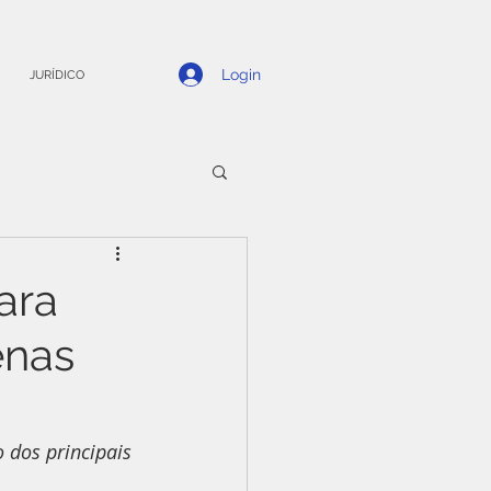
Login
JURÍDICO
ara
enas
dos principais 