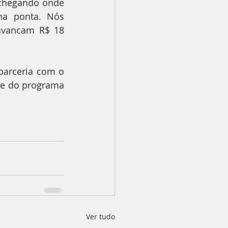
chegando onde 
na ponta. Nós 
avancam R$ 18 
arceria com o 
e do programa 
Ver tudo