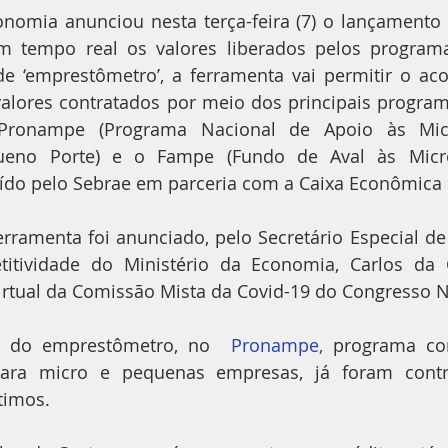
onomia anunciou nesta terça-feira (7) o lançamento
m tempo real os valores liberados pelos programa
de ‘emprestômetro’, a ferramenta vai permitir o a
valores contratados por meio dos principais program
Pronampe (Programa Nacional de Apoio às Mic
eno Porte) e o Fampe (Fundo de Aval às Micr
uído pelo Sebrae em parceria com a Caixa Econômica 
ramenta foi anunciado, pelo Secretário Especial de 
tividade do Ministério da Economia, Carlos da C
virtual da Comissão Mista da Covid-19 do Congresso N
 do emprestômetro, no  
Pronampe,
 programa co
ara micro e pequenas empresas, já foram contra
timos.