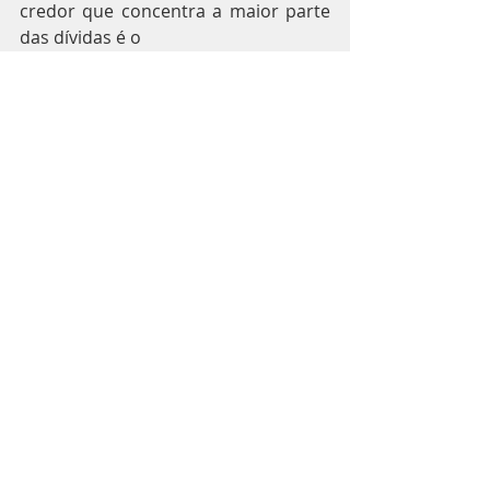
credor que concentra a maior parte 
das dívidas é o 
de Bancos, com 63,76% do total. Na 
sequência, aparece Comércio 
(11,42%), o setor de Água e Luz com 
11,38% e Outros com 6,99% do total 
de dívidas.
Para todos os indicadores, 
considera-se que uma dívida é a 
relação de um credor com um 
devedor, mesmo que esse credor 
tenha incluído vários registros desse 
devedor junto ao SPC Brasil. Ou seja, 
mesmo que um devedor tenha 
quatro registros de um mesmo 
credor, assume-se que esse 
consumidor tem apenas uma dívida.