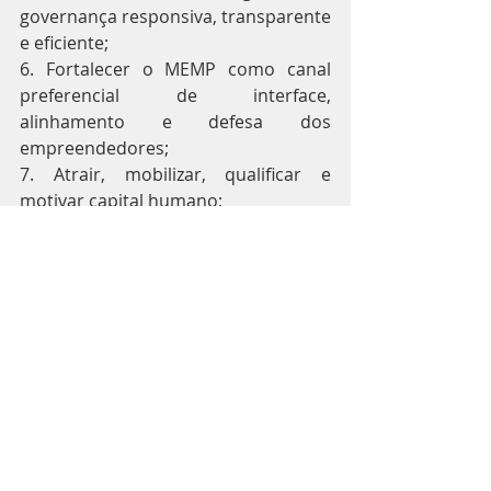
governança responsiva, transparente 
e eficiente;
6. Fortalecer o MEMP como canal 
preferencial de interface, 
alinhamento e defesa dos 
empreendedores;
7. Atrair, mobilizar, qualificar e 
motivar capital humano;
8. Prover estrutura e recursos 
orçamentários, financeiros e 
tecnológicos adequados.
Fonte: Varejo S/A