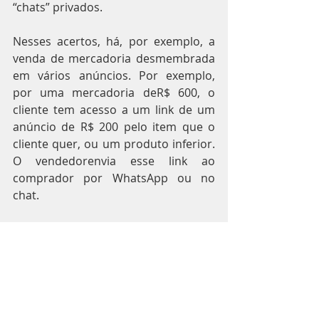
“chats” privados.
Nesses acertos, há, por exemplo, a 
venda de mercadoria desmembrada 
em vários anúncios. Por exemplo, 
por uma mercadoria deR$ 600, o 
cliente tem acesso a um link de um 
anúncio de R$ 200 pelo item que o 
cliente quer, ou um produto inferior. 
O vendedorenvia esse link ao 
comprador por WhatsApp ou no 
chat.
O comprador, então, faz três 
compras no anúncio de R$ 200, para 
dar os R$ 600 da mercadoria, e, com 
isso fica abaixo dos R$ 250(US$ 50), e 
se beneficia da isenção.