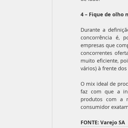
4 – Fique de olho 
Durante a definiç
concorrência é, p
empresas que compe
concorrentes ofert
muito eficiente, p
vários) à frente do
O mix ideal de prod
faz com que a ind
produtos com a m
consumidor exatame
FONTE: Varejo SA