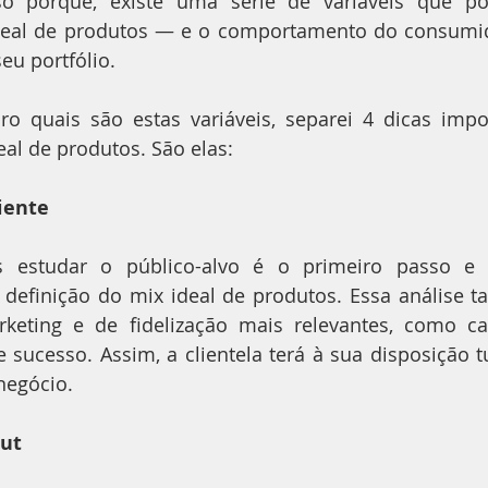
sso porque, existe uma série de variáveis que p
deal de produtos — e o comportamento do consumido
eu portfólio.
aro quais são estas variáveis, separei 4 dicas impo
eal de produtos. São elas:
iente
s estudar o público-alvo é o primeiro passo e
 definição do mix ideal de produtos. Essa análise 
rketing e de fidelização mais relevantes, como 
sucesso. Assim, a clientela terá à sua disposição t
negócio.
out