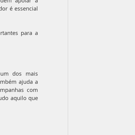
odem apoiar a 
r é essencial 
rtantes para a 
 um dos mais 
também ajuda a 
campanhas com 
udo aquilo que 