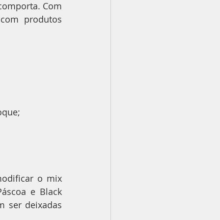
 comporta. Com 
 com produtos 
oque;
dificar o mix 
áscoa e Black 
 ser deixadas 