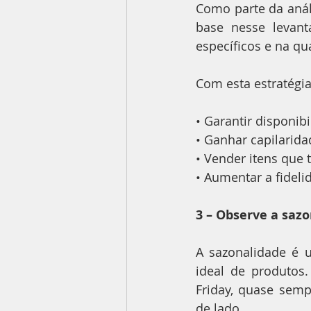
Como parte da anál
base nesse levant
específicos e na qu
Com esta estratégi
• Garantir disponib
• Ganhar capilarid
• Vender itens que
• Aumentar a fideli
3 – Observe a saz
A sazonalidade é 
ideal de produtos.
Friday, quase semp
de lado.