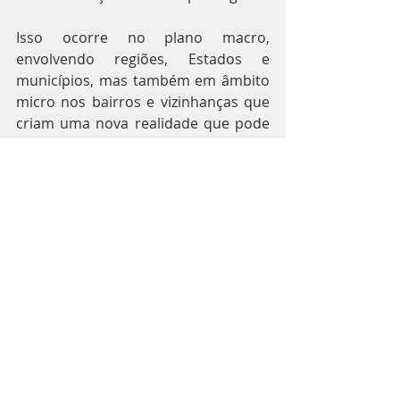
Isso ocorre no plano macro, 
envolvendo regiões, Estados e 
municípios, mas também em âmbito 
micro nos bairros e vizinhanças que 
criam uma nova realidade que pode 
ser medida de forma antecipada pela 
projeção do comportamento futuro, 
rebalanceando o que ocorreu no 
passado recente.
15. Potencial aumento da 
informalidade no comércio e no 
varejo
O aumento dos instrumentos de 
controle e monitoramento da 
economia deveriam, em tese, reduzir 