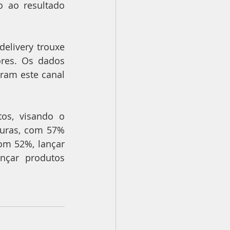
 ao resultado 
elivery trouxe 
res. Os dados 
am este canal 
os, visando o 
uras, com 57% 
om 52%, lançar 
nçar produtos 