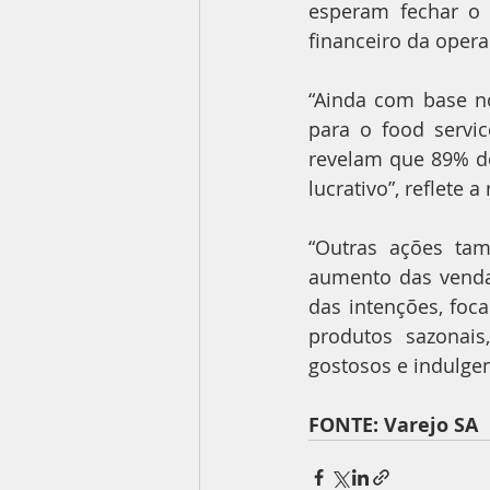
esperam fechar o 
financeiro da oper
“Ainda com base no
para o food servi
revelam que 89% do
lucrativo”, reflete 
“Outras ações tam
aumento das venda
das intenções, foc
produtos sazonais
gostosos e indulgent
FONTE: Varejo SA