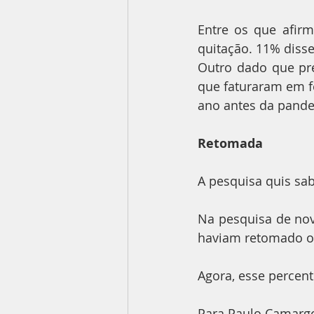
Entre os que afir
quitação. 11% diss
Outro dado que pr
que faturaram em fe
ano antes da pand
Retomada
A pesquisa quis sa
Na pesquisa de no
haviam retomado o
Agora, esse percen
Para Paulo Camargo,