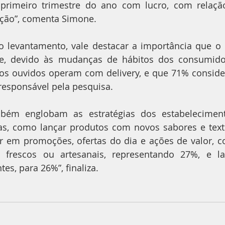
primeiro trimestre do ano com lucro, com relação
ação”, comenta Simone.
 levantamento, vale destacar a importância que o d
ce, devido às mudanças de hábitos dos consumido
s ouvidos operam com delivery, e que 71% consider
a responsável pela pesquisa.
bém englobam as estratégias dos estabeleciment
s, como lançar produtos com novos sabores e text
ar em promoções, ofertas do dia e ações de valor, c
, frescos ou artesanais, representando 27%, e la
es, para 26%”, finaliza.