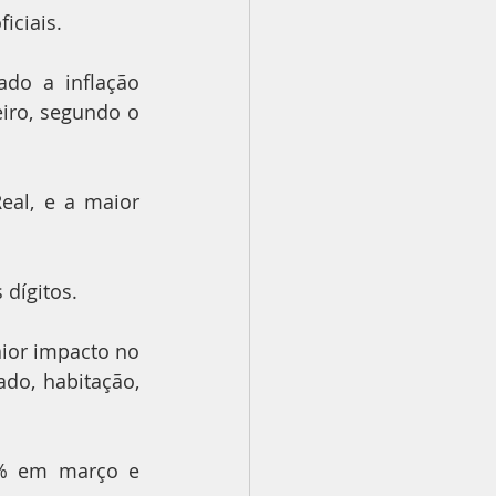
iciais.
do a inflação 
iro, segundo o 
al, e a maior 
 dígitos.
ior impacto no 
o, habitação, 
5% em março e 