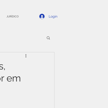
Login
JURÍDICO
s,
or em