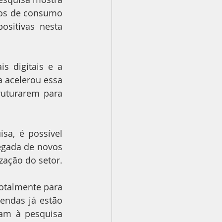
os de consumo 
sitivas nesta 
s digitais e a 
 acelerou essa 
uturarem para 
a, é possível 
egada de novos 
zação do setor.
otalmente para 
ndas já estão 
am à pesquisa 