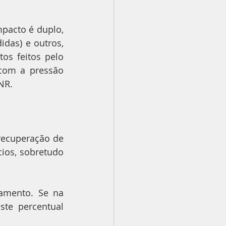
pacto é duplo, 
das) e outros, 
s feitos pelo 
com a pressão 
NR.
ecuperação de 
os, sobretudo 
mento. Se na 
te percentual 