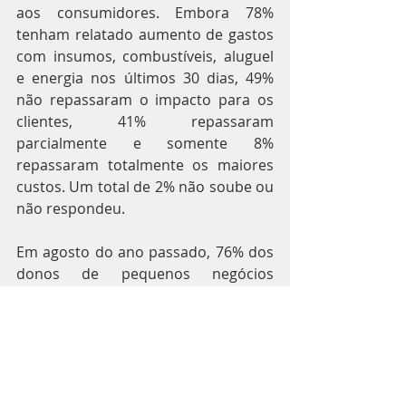
aos consumidores. Embora 78% 
tenham relatado aumento de gastos 
com insumos, combustíveis, aluguel 
e energia nos últimos 30 dias, 49% 
não repassaram o impacto para os 
clientes, 41% repassaram 
parcialmente e somente 8% 
repassaram totalmente os maiores 
custos. Um total de 2% não soube ou 
não respondeu.
Em agosto do ano passado, 76% dos 
donos de pequenos negócios 
reclamavam do aumento de custos. 
Desse total, 43% não repassaram, 
47% repassaram parcialmente e 9% 
totalmente.
A combinação de queda no número 