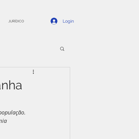
Login
JURÍDICO
anha
população. 
mia