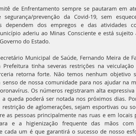
mitê de Enfrentamento sempre se pautaram em ate
 segurança/prevenção da Covid-19, sem esquece
ses dependem dos empregos e das atividades com
unicípio aderiu ao Minas Consciente e está sujeito 
Governo do Estado.
cretário Municipal de Saúde, Fernando Meira de Far
 a Prefeitura tinha severas restrições na veiculaçã
eria retorna forte. Não temos nenhum objetivo sen
senso de nossa comunidade para nos ajudar na m
oronavírus. Os números registraram alta expressiva 
 a queda poderá ser notada nos próximos dias. Por
restrição de aglomerações, sejam esportivas ou soci
re as pessoas principalmente nas ruas e em locais p
ara e a higienização frequente das mãos com á
e cada um é que garantirá o sucesso de nosso esfor