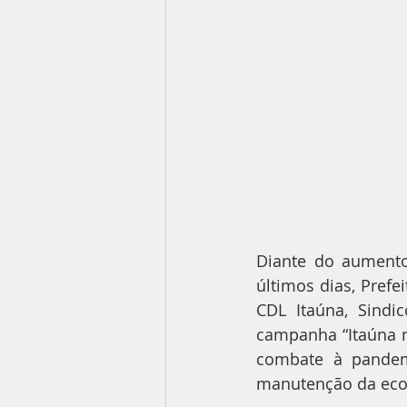
Diante do aumento
últimos dias, Prefe
CDL Itaúna, Sindic
campanha “Itaúna n
combate à pandem
manutenção da econ