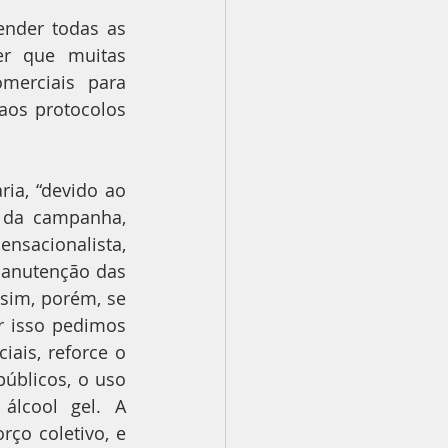
nder todas as 
r que muitas 
erciais para 
aos protocolos 
ia, “devido ao 
o da campanha, 
sacionalista, 
anutenção das 
sim, porém, se 
 isso pedimos 
ais, reforce o 
úblicos, o uso 
lcool gel. A 
ço coletivo, e 