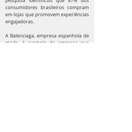
pesquisa identificou que 87% dos 
consumidores brasileiros compram 
em lojas que promovem experiências 
engajadoras.
A Balenciaga, empresa espanhola de 
moda, é exemplo de empresa que 
tem promovido experiência 
inovadora focada no público jovem. 
Inovou ao lançar o game After World 
– The Age of Tomorrow, em 
dezembro de 2020, para atrair os 
nativos digitais nada interessados 
nos desfiles tradicionais de 
passarelas. Ambientado em 2031, o 
jogo começa dentro de uma loja da 
marca espanhola, localizada em um 
bunker subterrâneo. 