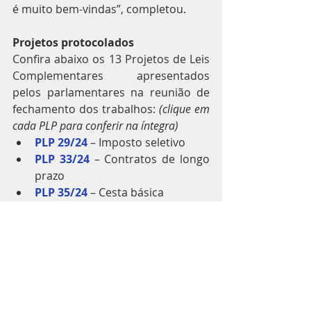
é muito bem-vindas”, completou.
Projetos protocolados
Confira abaixo os 13 Projetos de Leis 
Complementares apresentados 
pelos parlamentares na reunião de 
fechamento dos trabalhos: 
(clique em 
cada PLP para conferir na íntegra)
PLP 29/24
 – Imposto seletivo
PLP 33/24
 – Contratos de longo 
prazo
PLP 35/24
 – Cesta básica
PLP 43/24
 – Regime específico de 
combustíveis e biocombustíveis
PLP 47/24
 – Zona Franca de 
Manaus e Áreas de Livre 
Comércio
PLP 48/24
 – Alíquota reduzida
PLP 49/24
 – Não cumulatividade