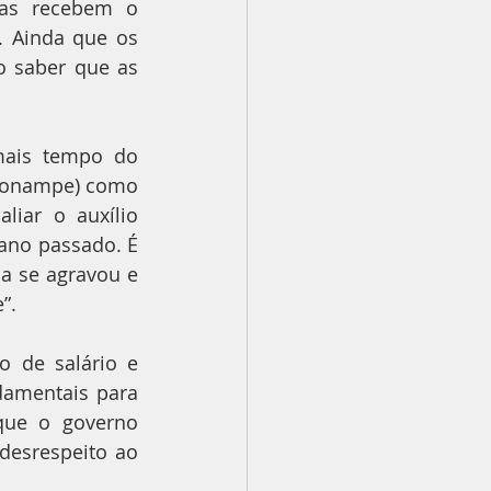
as recebem o 
 Ainda que os 
 saber que as 
mais tempo do 
ronampe) como 
iar o auxílio 
no passado. É 
 se agravou e 
”.
 de salário e 
amentais para 
ue o governo 
esrespeito ao 