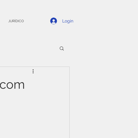
Login
JURÍDICO
 com