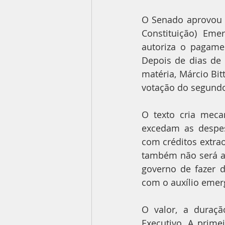
O Senado aprovou n
Constituição) Eme
autoriza o pagame
Depois de dias de 
matéria, Márcio Bit
votação do segundo
O texto cria meca
excedam as despes
com créditos extrao
também não será a
governo de fazer d
com o auxílio emer
O valor, a duraçã
Executivo. A primei