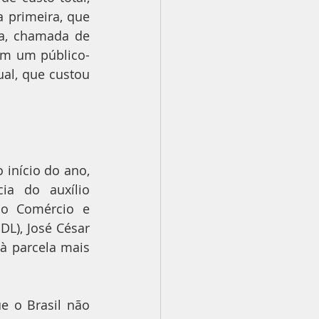
primeira, que 
a, chamada de 
com um público-
al, que custou 
início do ano, 
a do auxílio 
o Comércio e 
L), José César 
à parcela mais 
e o Brasil não 