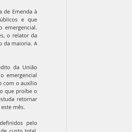
ta de Emenda à 
úblicos e que 
 emergencial. 
, o relator da 
 da maioria. A 
.
dito da União 
o emergencial 
 com o auxílio 
 que proíbe o 
tuda retornar 
 este mês.
efinidos pelo 
e custo total, 