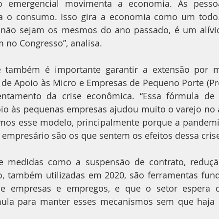
lio emergencial movimenta a economia. As pesso
ra o consumo. Isso gira a economia como um todo.
e não sejam os mesmos do ano passado, é um alívio
 no Congresso”, analisa.
e também é importante garantir a extensão por 
 de Apoio às Micro e Empresas de Pequeno Porte (P
entamento da crise econômica. “Essa fórmula de al
io às pequenas empresas ajudou muito o varejo no a
mos esse modelo, principalmente porque a pandemia
empresário são os que sentem os efeitos dessa crise
ue medidas como a suspensão de contrato, redução
o, também utilizadas em 2020, são ferramentas fund
de empresas e empregos, e que o setor espera q
ula para manter esses mecanismos sem que haja d