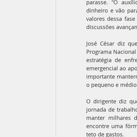
parasse. “O auxí
dinheiro e vão pa
valores dessa fas
discussões avançam
José César diz qu
Programa Nacional
estratégia de enfr
emergencial ao apo
importante manter
o pequeno e médio 
O dirigente diz q
jornada de trabalh
manter milhares 
encontre uma fórm
teto de gastos.