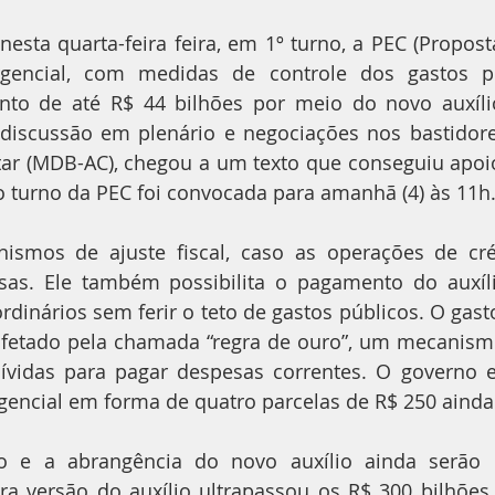
esta quarta-feira feira, em 1º turno, a PEC (Propos
rgencial, com medidas de controle dos gastos p
nto de até R$ 44 bilhões por meio do novo auxílio
discussão em plenário e negociações nos bastidores
tar (MDB-AC), chegou a um texto que conseguiu apoio
 turno da PEC foi convocada para amanhã (4) às 11h
nismos de ajuste fiscal, caso as operações de cré
as. Ele também possibilita o pagamento do auxíli
rdinários sem ferir o teto de gastos públicos. O gasto
fetado pela chamada “regra de ouro”, um mecanismo
ívidas para pagar despesas correntes. O governo es
gencial em forma de quatro parcelas de R$ 250 ainda
o e a abrangência do novo auxílio ainda serão d
ra versão do auxílio ultrapassou os R$ 300 bilhões d