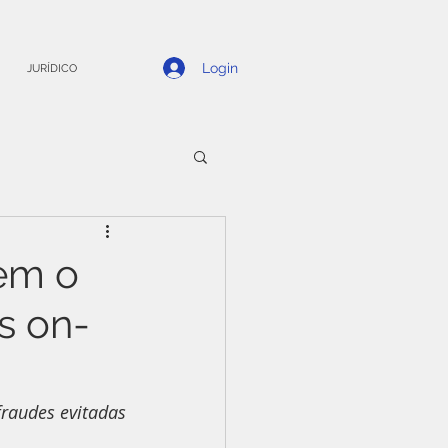
Login
JURÍDICO
mem o
s on-
audes evitadas 