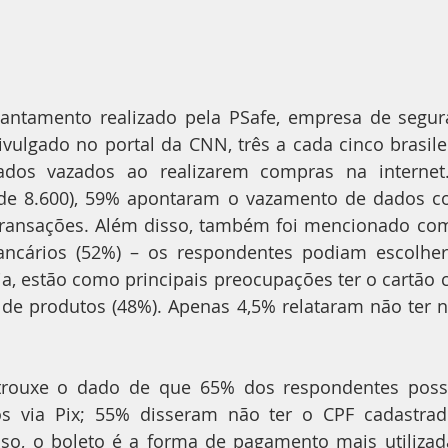
ntamento realizado pela PSafe, empresa de seguran
ivulgado no portal da CNN, três a cada cinco brasil
dos vazados ao realizarem compras na internet.
 de 8.600), 59% apontaram o vazamento de dados 
transações. Além disso, também foi mencionado com
ncários (52%) – os respondentes podiam escolhe
, estão como principais preocupações ter o cartão c
de produtos (48%). Apenas 4,5% relataram não ter n
 trouxe o dado de que 65% dos respondentes pos
os via Pix; 55% disseram não ter o CPF cadastra
so, o boleto é a forma de pagamento mais utilizad