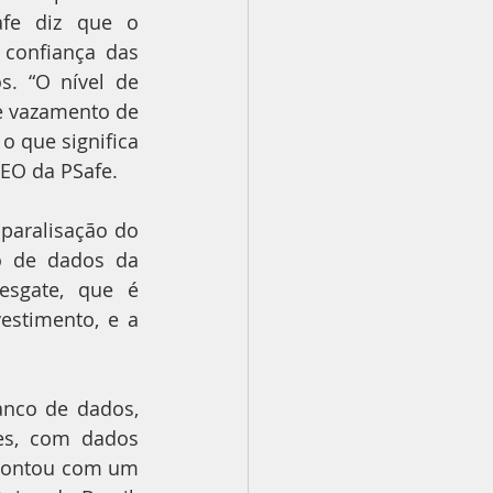
afe diz que o 
confiança das 
. “O nível de 
e vazamento de 
 que significa 
EO da PSafe.
aralisação do 
o de dados da 
sgate, que é 
stimento, e a 
nco de dados, 
es, com dados 
 contou com um 