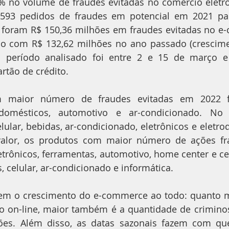
% no volume de fraudes evitadas no comércio eletrôn
593 pedidos de fraudes em potencial em 2021 pa
foram R$ 150,36 milhões em fraudes evitadas no e-
 com R$ 132,62 milhões no ano passado (crescimen
 período analisado foi entre 2 e 15 de março e 
tão de crédito.
m maior número de fraudes evitadas em 2022 for
rodomésticos, automotivo e ar-condicionado. No
elular, bebidas, ar-condicionado, eletrônicos e eletro
valor, os produtos com maior número de ações fr
etrônicos, ferramentas, automotivo, home center e cel
, celular, ar-condicionado e informática.
em o crescimento do e-commerce ao todo: quanto mai
o on-line, maior também é a quantidade de criminos
ções. Além disso, as datas sazonais fazem com que