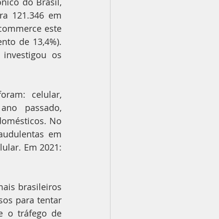
ico do Brasil, 
ra 121.346 em 
commerce este 
to de 13,4%). 
investigou os 
am: celular, 
 ano passado, 
domésticos. No 
audulentas em 
ular. Em 2021: 
s brasileiros 
os para tentar 
 o tráfego de 