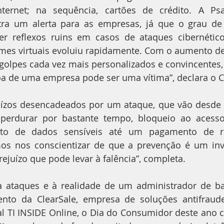
nternet; na sequência, cartões de crédito. A Ps
ra um alerta para as empresas, já que o grau de 
r reflexos ruins em casos de ataques cibernéticos
rimes virtuais evoluiu rapidamente. Com o aumento d
golpes cada vez mais personalizados e convincentes, o
a de uma empresa pode ser uma vítima”, declara o C
ízos desencadeados por um ataque, que vão desde p
perdurar por bastante tempo, bloqueio ao acess
to de dados sensíveis até um pagamento de re
mos nos conscientizar de que a prevenção é um inve
juízo que pode levar à falência”, completa.
a ataques e à realidade de um administrador de ba
nto da ClearSale, empresa de soluções antifraud
al TI INSIDE Online, o Dia do Consumidor deste ano