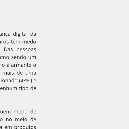
ça digital da 
eiros têm medo 
 Das pessoas 
como sendo um 
o alarmante o 
r mais de uma 
lonado (48%) e 
enhum tipo de 
suem medo de 
do no meio de 
a em produtos 