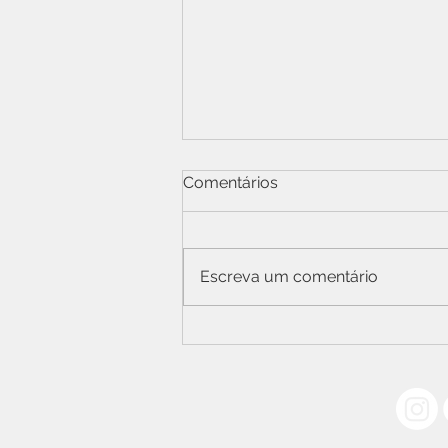
Comentários
Escreva um comentário
Gestão financeira e crédito
consciente em pauta
Acompanhe nossas Redes Sociais: