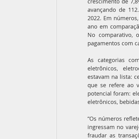
crescimento de 7,8
avançando de 112.
2022. Em números, 
ano em comparação
No comparativo, o
pagamentos com car
As categorias co
eletrônicos, elet
estavam na lista: c
que se refere ao 
potencial foram: el
eletrônicos, bebidas
“Os números reflet
ingressam no varej
fraudar as transa