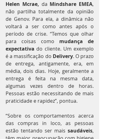
Helen Mcrae, 
da 
Mindshare EMEA
, 
não partilha totalmente da opinião 
de Genov. Para ela, a dinâmica não 
voltará a ser como antes após o 
período de crise. “Temos que olhar 
para coisas como
 mudança de 
expectativa
 do cliente. Um exemplo 
é a massificação do 
Delivery
. O prazo 
de entrega, antigamente, era, em 
média, dois dias. Hoje, geralmente a 
entrega é feita na mesma data, 
algumas vezes dentro de horas. 
Pessoas estão necessitando de mais 
praticidade e rapidez”, pontua.
“Sobre os comportamentos acerca 
das compras in loco, as pessoas 
estão tentando ser mais 
saudáveis
, 
têm maior preocupação com higiene 