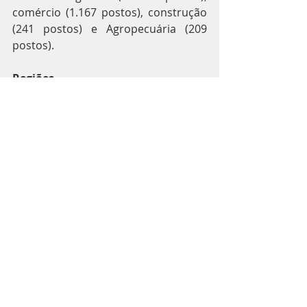
comércio (1.167 postos), construção 
(241 postos) e Agropecuária (209 
postos).
Regiões
Em fevereiro, 25 das 27 unidades da 
Federação fecharam o mês com 
saldo positivo de empregos. Os 
destaques foram: São Paulo, com 
98.262 postos; Minas Gerais, com 
36.677 novos postos; e Paraná, com 
28.506 postos.
Os estados com menor saldo 
registrado foram o Amapá, que 
apresentou um saldo positivo de 158 
postos; seguido de Alagoas e Paraíba 