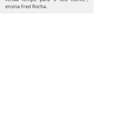
ensina Fred Rocha.
Para entender mais sobre o assunto, 
ouça o episódio 
#43
 do 
Varejo S.A. 
Podcast
:
https://open.spotify.com/episode/7sY
vIiFPEhqQfFCo0LAoji?
go=1&sp_cid=54dc5f4d4af4f874b4ff2
70f84eb241c&utm_source=embed_pl
ayer_p&utm_medium=desktop
FONTE: VAREJO SA
Posts recentes
Ver tudo