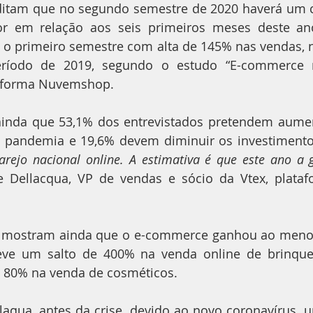
editam que no segundo semestre de 2020 haverá um c
r em relação aos seis primeiros meses deste an
u o primeiro semestre com alta de 145% nas vendas, 
odo de 2019, segundo o estudo “E-commerce n
taforma Nuvemshop.
ainda que 53,1% dos entrevistados pretendem aument
a pandemia e 19,6% devem diminuir os investimento
rejo nacional online. A estimativa é que este ano a g
pe Dellacqua, VP de vendas e sócio da Vtex, plataf
ostram ainda que o e-commerce ganhou ao menos 
teve um salto de 400% na venda online de brinqu
 e 80% na venda de cosméticos.
laqua, antes da crise, devido ao novo coronavírus, 