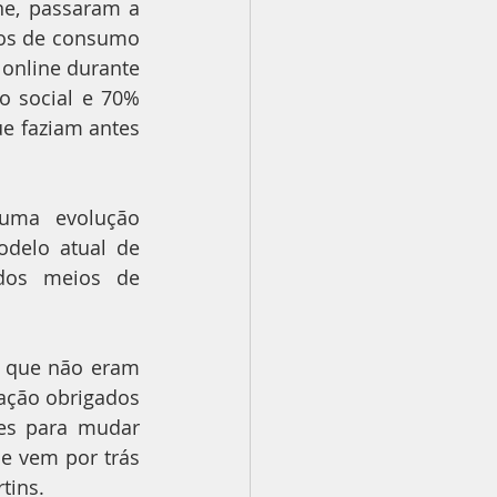
e, passaram a 
os de consumo 
nline durante 
 social e 70% 
 faziam antes 
uma evolução 
delo atual de 
dos meios de 
 que não eram 
ção obrigados 
es para mudar 
e vem por trás 
tins.