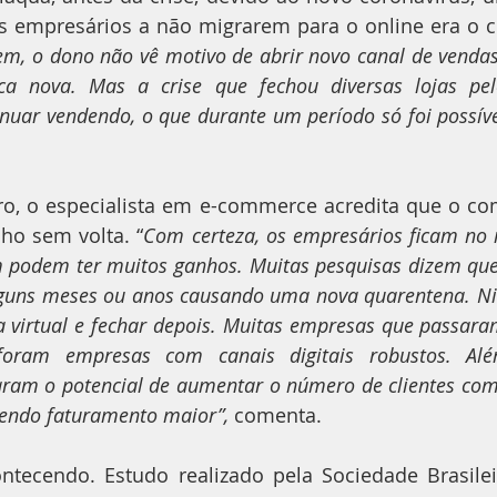
s empresários a não migrarem para o online era o 
bem, o dono não vê motivo de abrir novo canal de vendas. 
ica nova. Mas a crise que fechou diversas lojas pel
nuar vendendo, o que durante um período só foi possíve
o, o especialista em e-commerce acredita que o come
o sem volta. “
Com certeza, os empresários ficam no 
podem ter muitos ganhos. Muitas pesquisas dizem que es
lguns meses ou anos causando uma nova quarentena. N
a virtual e fechar depois. Muitas empresas que passaram
foram empresas com canais digitais robustos. Além
ram o potencial de aumentar o número de clientes com
tendo faturamento maior”,
 comenta.
ntecendo. Estudo realizado pela Sociedade Brasilei