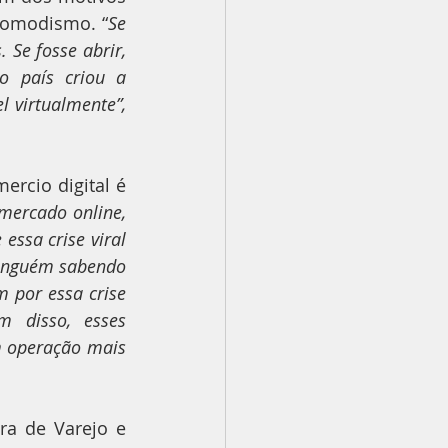
comodismo. “
Se 
Se fosse abrir, 
o país criou a 
l virtualmente”,
rcio digital é 
mercado online, 
sa crise viral 
inguém sabendo 
 por essa crise 
 disso, esses 
 operação mais 
ra de Varejo e 