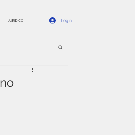
Login
JURÍDICO
 no