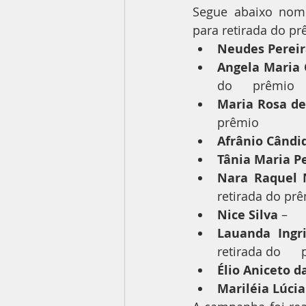
Segue abaixo nome
para retirada do pr
Neudes Pereir
Angela Maria 
do      prêmio
Maria Rosa de
prêmio
Afrânio Cândi
Tânia Maria Pe
Nara Raquel 
retirada do pr
Nice Silva
 –   
Lauanda Ingr
retirada do     
Élio Aniceto da
Mariléia Lúcia