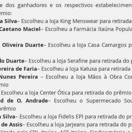
 dos ganhadores e os respectivos estabeleciment
êmio:
a Silva
– Escolheu a loja King Menswear para retirad
Caetano Maciel
– Escolheu a Farmácia Itaúna Popular
 Oliveira Duarte
– Escolheu a loja Casa Camargos pa
do Duarte
– Escolheu a loja Serafine para retirada do
reira de Faria
– Escolheu a loja Katuxa para retirad
Nunes Pereira
 – Escolheu a loja Mãos à Obra Constr
êmio
   Escolheu a loja Center Ótica para retirada do prêmio
id de O. Andrade
– Escolheu o Supermecado Sou
 prêmio
 Silva
– Escolheu a loja Fidelis EPI para retirada do 
 de Assis
– Escolheu a loja Jarjeans para retirada do 