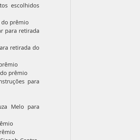
os escolhidos 
a do prêmio
 para retirada 
ra retirada do 
 prêmio
a do prêmio
uções para      
za Melo para 
prêmio
prêmio