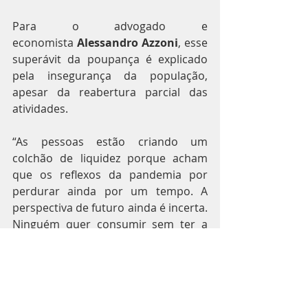
Para o advogado e 
economista 
Alessandro Azzoni
, esse 
superávit da poupança é explicado 
pela insegurança da população, 
apesar da reabertura parcial das 
atividades.
“As pessoas estão criando um 
colchão de liquidez porque acham 
que os reflexos da pandemia por 
perdurar ainda por um tempo. A 
perspectiva de futuro ainda é incerta. 
Ninguém quer consumir sem ter a 
confiança de que o próprio emprego 
vai continuar a existir”, afirma Azzoni.
Por isso, diz, ainda que os governos 
incentivem o retorno das atividades, 